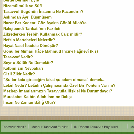
Derde Dermân Eyle
Nizamülmülk ve Sûfî
Tasavvuf Bugünün İnsanına Ne Kazandırır?
Aslımdan Ayrı Düşmüşem
Nazar Ber Kadem: Göz Ayakta Gönül Allah’ta
Nakşibendî Tarikatı’nın Fazileti
Zikrederken Tesbih Kullanmak Caiz midir?
Nefsin Mertebeleri Nelerdir?
Hayat Nasıl İbadete Dönüşür?
Gönüller Mimarı Hâce Mahmud İncir-i Fağnevî (k.s)
Tasavvuf Nedir?
Seyr u Sülûk Ne Demektir?
Kalbimizin Nevbaharı
Gizli Zikir Nedir?
“Şu tarikata gireceğim fakat şu adam olmasa” demek...
Letâif Nedir? Letâifin Çalışmasında Özel Bir Yöntem Var mı?
Mezhep İmamlarımızın Tasavvufla İlişkisi Ne Durumdaydı?
Murakabe: Kalbin Allah İsmine Dalışı
İnsan Ne Zaman Bâliğ Olur?
Tasavvuf Nedir?
Meşhur Tasavvuf Ekolleri
İlk Dönem Tasavvuf Büyükleri
Ma