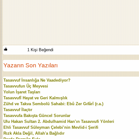
1 Kişi Beğendi
Yazarın Son Yazıları
Tasavvuf İnsanlığa Ne Vaadediyor?
Tasavvufun Üç Meyvesi
Yolun İşaret Taşları
Tasavvufî Hayat ve Geri Kalmışlık
Zühd ve Takva Sembolü Sahabi: Ebû Zer Gıfârî (r.a.)
Tasavvuf İlaçtır
Tasavvufa Bakışta Güncel Sorunlar
Ulu Hakan Sultan 2. Abdulhamid Han’ın Tasavvufi Yönleri
Ehli Tasavvuf Süleyman Çelebi’nin Mevlid-i Şerifi
Rızk Akla Değil, Allah'a Bağlıdır