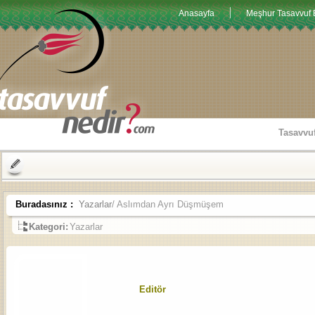
Anasayfa
Meşhur Tasavvuf E
Tasavvu
Buradasınız :
Yazarlar
/ Aslımdan Ayrı Düşmüşem
Kategori:
Yazarlar
Editör