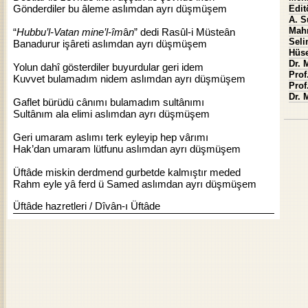
Gönderdiler bu âleme aslımdan ayrı düşmüşem
Edit
A. S
Mah
“
Hubbu’l-Vatan mine’l-îm
â
n
” dedi Rasûl-i Müsteân
Seli
Banadurur işâreti aslımdan ayrı düşmüşem
Hüse
Dr. 
Yolun dahî gösterdiler buyurdular geri idem
Prof
Kuvvet bulamadım nidem aslımdan ayrı düşmüşem
Prof
Dr. 
Gaflet bürüdü cânımı bulamadım sultânımı
Sultânım ala elimi aslımdan ayrı düşmüşem
Geri umaram aslımı terk eyleyip hep vârımı
Hak’dan umaram lütfunu aslımdan ayrı düşmüşem
Üftâde miskin derdmend gurbetde kalmıştır meded
Rahm eyle yâ ferd ü Samed aslımdan ayrı düşmüşem
Üftâde hazretleri / Dîvân-ı Üftâde