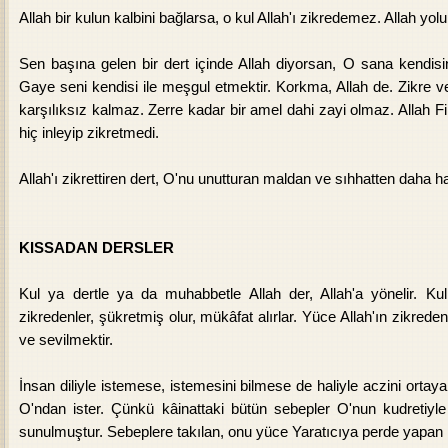
Allah bir kulun kalbini bağlarsa, o kul Allah'ı zikredemez. Allah 
Sen başına gelen bir dert içinde Allah diyorsan, O sana kendisini
Gaye seni kendisi ile meşgul etmektir. Korkma, Allah de. Zikre v
karşılıksız kalmaz. Zerre kadar bir amel dahi zayi olmaz. Allah F
hiç inleyip zikretmedi.
Allah'ı zikrettiren dert, O'nu unutturan maldan ve sıhhatten daha hayi
KISSADAN DERSLER
Kul ya dertle ya da muhabbetle Allah der, Allah'a yönelir. Ku
zikredenler, şükretmiş olur, mükâfat alırlar. Yüce Allah'ın zikrede
ve sevilmektir.
İnsan diliyle istemese, istemesini bilmese de haliyle aczini ortaya 
O'ndan ister. Çünkü kâinattaki bütün sebepler O'nun kudretiyl
sunulmuştur. Sebeplere takılan, onu yüce Yaratıcıya perde yapan 