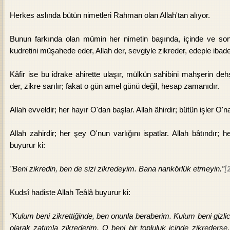
Herkes aslında bütün nimetleri Rahman olan Allah'tan alıyor.
Bunun farkında olan mümin her nimetin başında, içinde ve so
kudretini müşahede eder, Allah der, sevgiyle zikreder, edeple ibade
Kâfir ise bu idrake ahirette ulaşır, mülkün sahibini mahşerin de
der, zikre sarılır; fakat o gün amel günü değil, hesap zamanıdır.
Allah evveldir; her hayır O'dan başlar. Allah âhirdir; bütün işler O'n
Allah zahirdir; her şey O'nun varlığını ispatlar. Allah bâtındır; 
buyurur ki:
"Beni zikredin, ben de sizi zikredeyim. Bana nankörlük etmeyin.”
[
Kudsî hadiste Allah Teâlâ buyurur ki:
"Kulum beni zikrettiğinde, ben onunla beraberim. Kulum beni gizli
olarak zatımla zikrederim. O beni bir topluluk içinde zikrederse