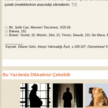
içinde (meleklerimin arasında) zikrederim. "
[3]
Bk. Şefik Can, Mesnevî Tercümesi, 3/25-26.
[1]
Bakara, 152.
[2]
Buharî, Tevhid, 15; Müslim, Zikir, 21; Tirmizi, Deavât, 131; İbn Mace, 
[3]
___________
Kaynak: Dilaver Selvi, Ateşin Yakmadığı Âşık, s.105-107. (Semerkand Ya
Bu Yazılarda Dikkatinizi Çekebilir