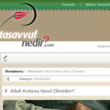
Anasayfa
Meşhur Tasavvuf E
Tasavvu
Buradasınız :
Menkıbeler
/ Allah Kulunu Nasıl Zikreder?
Kategori:
Menkıbeler
Allah Kulunu Nasıl Zikreder?