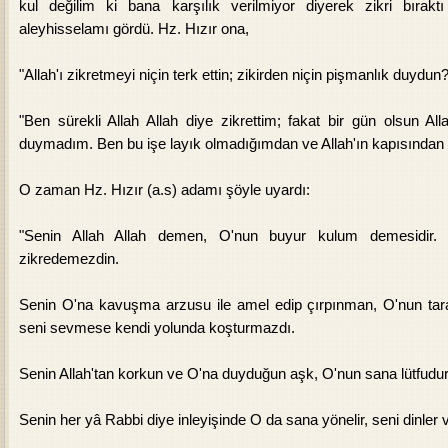
kul değilim ki bana karşılık verilmiyor diyerek zikri bıra
aleyhisselamı gördü. Hz. Hızır ona,
"Allah'ı zikretmeyi niçin terk ettin; zikirden niçin pişmanlık duydu
"Ben sürekli Allah Allah diye zikrettim; fakat bir gün olsun All
duymadım. Ben bu işe layık olmadığımdan ve Allah'ın kapısından
O zaman Hz. Hızır (a.s) adamı şöyle uyardı:
"Senin Allah Allah demen, O'nun buyur kulum demesidir.
zikredemezdin.
Senin O'na kavuşma arzusu ile amel edip çırpınman, O'nun tara
seni sevmese kendi yolunda koşturmazdı.
Senin Allah'tan korkun ve O'na duyduğun aşk, O'nun sana lütfudur
Senin her yâ Rabbi diye inleyişinde O da sana yönelir, seni dinler ve